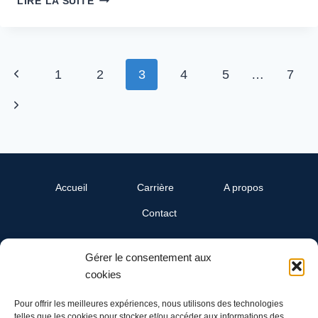
LIRE LA SUITE
1
2
3
4
5
…
7
Accueil
Carrière
A propos
Contact
Gérer le consentement aux
SwissReline
cookies
Un département Cand-Landi SA
Ch. du Grandsonnet 3
Pour offrir les meilleures expériences, nous utilisons des technologies
1422 Grandson
telles que les cookies pour stocker et/ou accéder aux informations des