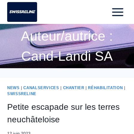
Auteur/autrice :
Cand-Landi SA
NEWS
|
CANALSERVICES
|
CHANTIER
|
RÉHABILITATION
|
SWISSRELINE
Petite escapade sur les terres
neuchâteloise
12 juin 2023