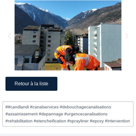
Retour à la liste
#
#candlandi #canalservices #debouchagecanalisations
#assainissement #depannage #urgencecanalisations
#rehabilitation #etencheification #sprayliner #epoxy #intervention