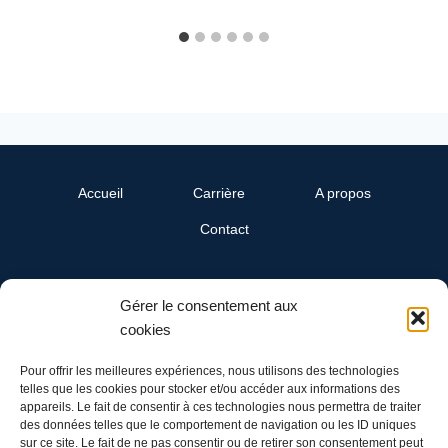
Accueil
Carrière
A propos
Contact
SwissReline
Gérer le consentement aux
Un département Cand-Landi SA
cookies
Ch. du Grandsonnet 3
1422 Grandson
Pour offrir les meilleures expériences, nous utilisons des technologies
telles que les cookies pour stocker et/ou accéder aux informations des
appareils. Le fait de consentir à ces technologies nous permettra de traiter
Tél: 024 445 00 90
des données telles que le comportement de navigation ou les ID uniques
Mail: info@swissreline.ch
sur ce site. Le fait de ne pas consentir ou de retirer son consentement peut