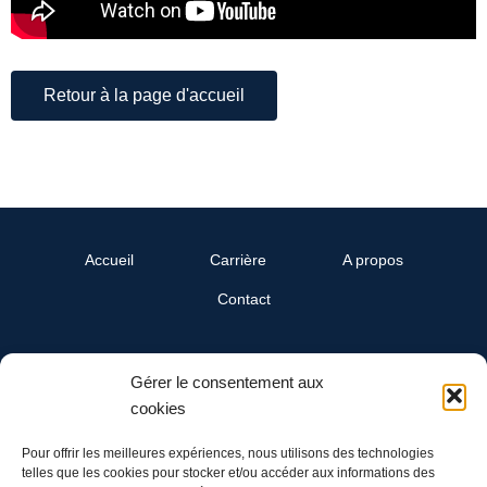
Retour à la page d'accueil
Accueil
Carrière
A propos
Contact
SwissReline
Gérer le consentement aux
Un département Cand-Landi SA
cookies
Ch. du Grandsonnet 3
1422 Grandson
Pour offrir les meilleures expériences, nous utilisons des technologies
telles que les cookies pour stocker et/ou accéder aux informations des