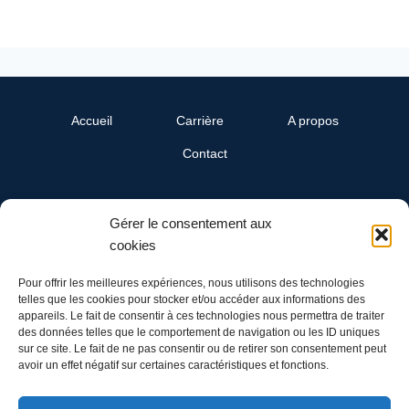
Accueil
Carrière
A propos
Contact
SwissReline
Gérer le consentement aux
Un département Cand-Landi SA
cookies
Ch. du Grandsonnet 3
1422 Grandson
Pour offrir les meilleures expériences, nous utilisons des technologies
telles que les cookies pour stocker et/ou accéder aux informations des
appareils. Le fait de consentir à ces technologies nous permettra de traiter
Tél: 024 445 00 90
des données telles que le comportement de navigation ou les ID uniques
Mail: info@swissreline.ch
sur ce site. Le fait de ne pas consentir ou de retirer son consentement peut
avoir un effet négatif sur certaines caractéristiques et fonctions.