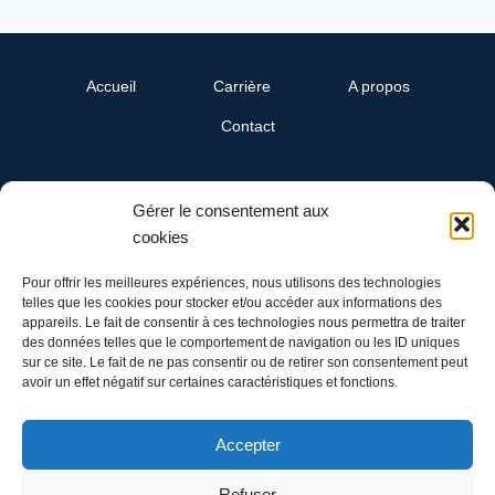
Accueil
Carrière
A propos
Contact
SwissReline
Gérer le consentement aux
Un département Cand-Landi SA
cookies
Ch. du Grandsonnet 3
1422 Grandson
Pour offrir les meilleures expériences, nous utilisons des technologies
telles que les cookies pour stocker et/ou accéder aux informations des
appareils. Le fait de consentir à ces technologies nous permettra de traiter
Tél: 024 445 00 90
des données telles que le comportement de navigation ou les ID uniques
Mail: info@swissreline.ch
sur ce site. Le fait de ne pas consentir ou de retirer son consentement peut
avoir un effet négatif sur certaines caractéristiques et fonctions.
Accepter
Refuser