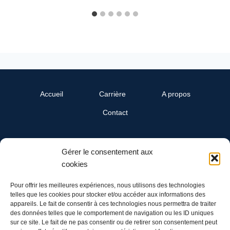
Accueil
Carrière
A propos
Contact
SwissReline
Gérer le consentement aux
Un département Cand-Landi SA
cookies
Ch. du Grandsonnet 3
1422 Grandson
Pour offrir les meilleures expériences, nous utilisons des technologies
telles que les cookies pour stocker et/ou accéder aux informations des
appareils. Le fait de consentir à ces technologies nous permettra de traiter
Tél: 024 445 00 90
des données telles que le comportement de navigation ou les ID uniques
Mail: info@swissreline.ch
sur ce site. Le fait de ne pas consentir ou de retirer son consentement peut