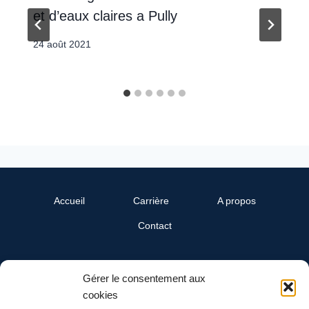
et d’eaux claires a Pully
24 août 2021
Accueil
Carrière
A propos
Contact
SwissReline
Gérer le consentement aux
Un département Cand-Landi SA
cookies
Ch. du Grandsonnet 3