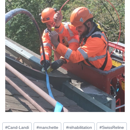
#
Cand-Landi
#
manchette
#
réhabilitation
#
SwissReline