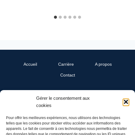
Accueil
Carrière
A propos
Contact
SwissReline
Gérer le consentement aux
Un département Cand-Landi SA
cookies
Ch. du Grandsonnet 3
1422 Grandson
Pour offrir les meilleures expériences, nous utilisons des technologies
telles que les cookies pour stocker et/ou accéder aux informations des
appareils. Le fait de consentir à ces technologies nous permettra de traiter
Tél: 024 445 00 90
des données telles que le comportement de navigation ou les ID uniques