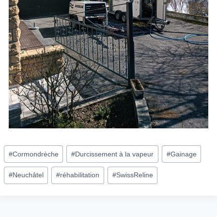
#
Cormondrèche
#
Durcissement à la vapeur
#
Gainage
#
Neuchâtel
#
réhabilitation
#
SwissReline