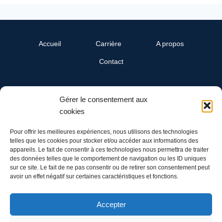
Accueil
Carrière
A propos
Contact
SwissReline
Gérer le consentement aux
Un département Cand-Landi SA
cookies
Ch. du Grandsonnet 3
1422 Grandson
Pour offrir les meilleures expériences, nous utilisons des technologies
telles que les cookies pour stocker et/ou accéder aux informations des
appareils. Le fait de consentir à ces technologies nous permettra de traiter
Tél: 024 445 00 90
des données telles que le comportement de navigation ou les ID uniques
Mail: info@swissreline.ch
sur ce site. Le fait de ne pas consentir ou de retirer son consentement peut
avoir un effet négatif sur certaines caractéristiques et fonctions.
Accepter