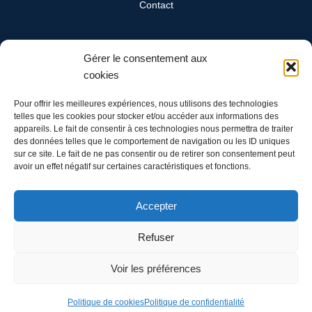
Contact
SwissReline
Gérer le consentement aux
Un département Cand-Landi SA
cookies
Ch. du Grandsonnet 3
1422 Grandson
Pour offrir les meilleures expériences, nous utilisons des technologies
telles que les cookies pour stocker et/ou accéder aux informations des
appareils. Le fait de consentir à ces technologies nous permettra de traiter
Tél: 024 445 00 90
des données telles que le comportement de navigation ou les ID uniques
Mail: info@swissreline.ch
sur ce site. Le fait de ne pas consentir ou de retirer son consentement peut
avoir un effet négatif sur certaines caractéristiques et fonctions.
Accepter
Refuser
Voir les préférences
@2024 SwissReline
Politique de cookies
Politique de confidentialité