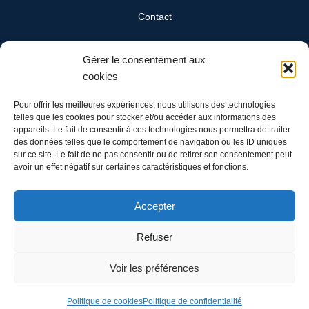
Contact
Gérer le consentement aux
SwissReline
cookies
Un département Cand-Landi SA
Ch. du Grandsonnet 3
Pour offrir les meilleures expériences, nous utilisons des technologies
1422 Grandson
telles que les cookies pour stocker et/ou accéder aux informations des
appareils. Le fait de consentir à ces technologies nous permettra de traiter
Tél: 024 445 00 90
des données telles que le comportement de navigation ou les ID uniques
sur ce site. Le fait de ne pas consentir ou de retirer son consentement peut
Mail: info@swissreline.ch
avoir un effet négatif sur certaines caractéristiques et fonctions.
Accepter
Refuser
Voir les préférences
Politique de cookies
Politique de confidentialité
@2024 SwissReline