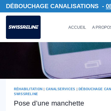
DÉBOUCHAGE CANALISATIONS -
0
ACCUEIL
A PROPO
RÉHABILITATION
|
CANALSERVICES
|
DÉBOUCHAGE CAN
SWISSRELINE
Pose d’une manchette