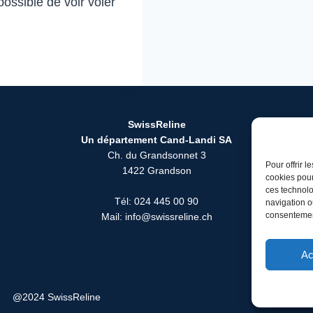
possible de voir voler
SwissReline
Un département Cand-Landi SA
Ch. du Grandsonnet 3
Pour offrir 
1422 Grandson
cookies pour
ces technolo
Tél: 024 445 00 90
navigation ou
consentement
Mail: info@swissreline.ch
Ac
@2024 SwissReline