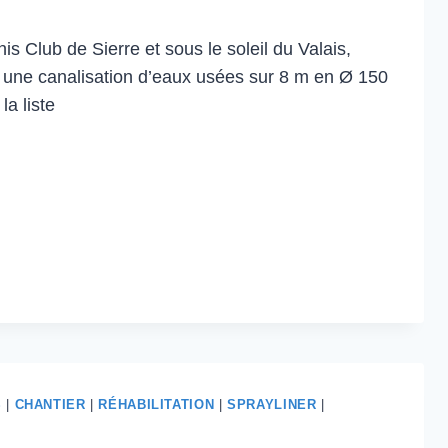
s Club de Sierre et sous le soleil du Valais,
é une canalisation d’eaux usées sur 8 m en Ø 150
a liste
S
|
CHANTIER
|
RÉHABILITATION
|
SPRAYLINER
|