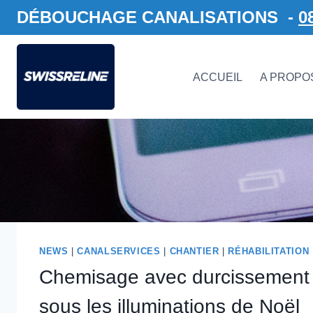
DÉBOUCHAGE CANALISATIONS -
0
ACCUEIL
A PROPO
NEWS
|
CANALSERVICES
|
CHANTIER
|
RÉHABILITATION
Chemisage avec durcissement 
sous les illuminations de Noël