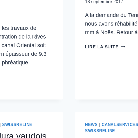
18 septembre 2017
A la demande du Tenni
nous avons réhabilit
 les travaux de
mm à Noës. Retour à l
ntration de la Rives
canal Oriental soit
LIRE LA SUITE
m épaisseur de 9.3
 phréatique
|
SWISSRELINE
NEWS
|
CANALSERVICE
SWISSRELINE
 Jura vaudois