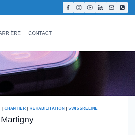
ARRIÈRE
CONTACT
S
|
CHANTIER
|
RÉHABILITATION
|
SWISSRELINE
Martigny